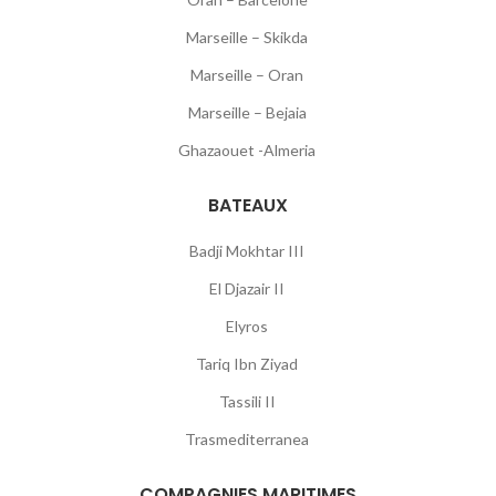
Marseille – Skikda
Marseille – Oran
Marseille – Bejaia
Ghazaouet -Almeria
BATEAUX
Badji Mokhtar III
El Djazair II
Elyros
Tariq Ibn Ziyad
Tassili II
Trasmediterranea
COMPAGNIES MARITIMES