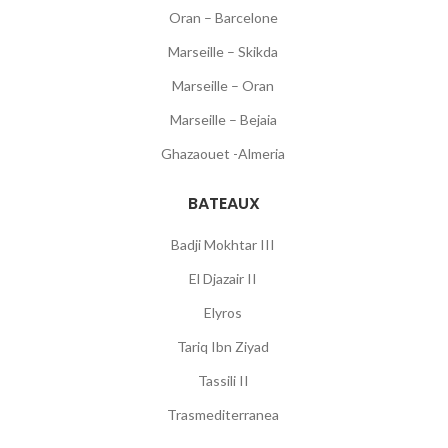
Oran – Barcelone
Marseille – Skikda
Marseille – Oran
Marseille – Bejaia
Ghazaouet -Almeria
BATEAUX
Badji Mokhtar III
El Djazair II
Elyros
Tariq Ibn Ziyad
Tassili II
Trasmediterranea