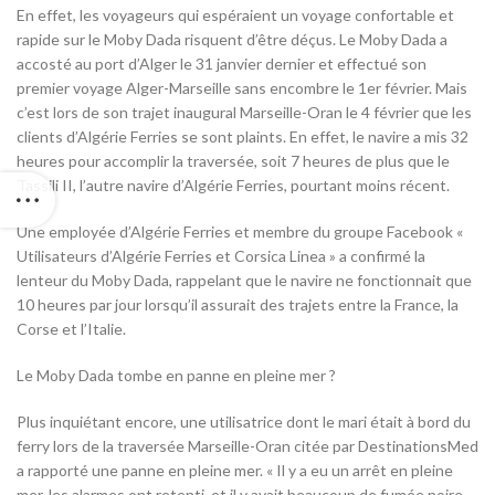
En effet, les voyageurs qui espéraient un voyage confortable et
rapide sur le Moby Dada risquent d’être déçus. Le Moby Dada a
accosté au port d’Alger le 31 janvier dernier et effectué son
premier voyage Alger-Marseille sans encombre le 1er février. Mais
c’est lors de son trajet inaugural Marseille-Oran le 4 février que les
clients d’Algérie Ferries se sont plaints. En effet, le navire a mis 32
heures pour accomplir la traversée, soit 7 heures de plus que le
Tassili II, l’autre navire d’Algérie Ferries, pourtant moins récent.
Une employée d’Algérie Ferries et membre du groupe Facebook «
Utilisateurs d’Algérie Ferries et Corsica Linea » a confirmé la
lenteur du Moby Dada, rappelant que le navire ne fonctionnait que
10 heures par jour lorsqu’il assurait des trajets entre la France, la
Corse et l’Italie.
Le Moby Dada tombe en panne en pleine mer ?
Plus inquiétant encore, une utilisatrice dont le mari était à bord du
ferry lors de la traversée Marseille-Oran citée par DestinationsMed
a rapporté une panne en pleine mer. « Il y a eu un arrêt en pleine
mer, les alarmes ont retenti, et il y avait beaucoup de fumée noire.