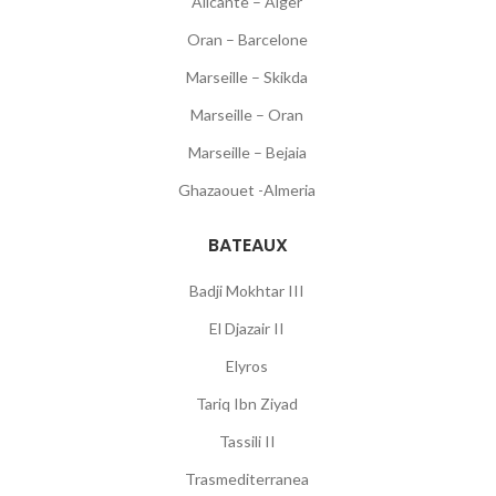
Alicante – Alger
Oran – Barcelone
Marseille – Skikda
Marseille – Oran
Marseille – Bejaia
Ghazaouet -Almeria
BATEAUX
Badji Mokhtar III
El Djazair II
Elyros
Tariq Ibn Ziyad
Tassili II
Trasmediterranea