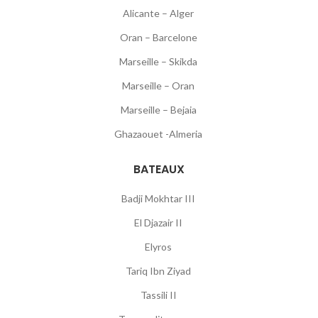
Alicante – Alger
Oran – Barcelone
Marseille – Skikda
Marseille – Oran
Marseille – Bejaia
Ghazaouet -Almeria
BATEAUX
Badji Mokhtar III
El Djazair II
Elyros
Tariq Ibn Ziyad
Tassili II