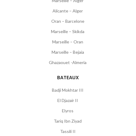
Marseille – Alger
Alicante – Alger
Oran – Barcelone
Marseille – Skikda
Marseille – Oran
Marseille – Bejaia
Ghazaouet -Almeria
BATEAUX
Badji Mokhtar III
El Djazair II
Elyros
Tariq Ibn Ziyad
Tassili II