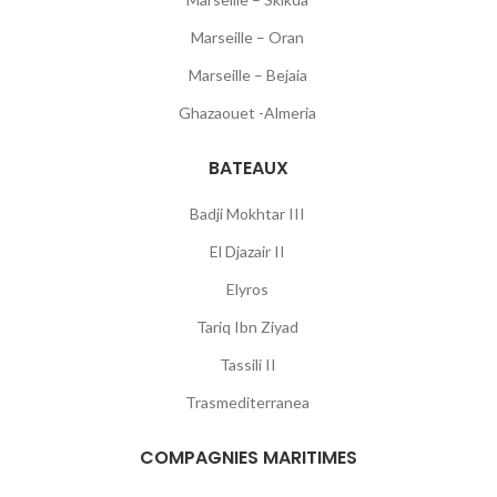
Marseille – Oran
Marseille – Bejaia
Ghazaouet -Almeria
BATEAUX
Badji Mokhtar III
El Djazair II
Elyros
Tariq Ibn Ziyad
Tassili II
Trasmediterranea
COMPAGNIES MARITIMES