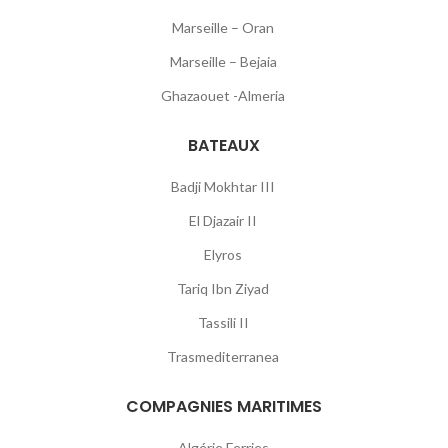
Marseille – Oran
Marseille – Bejaia
Ghazaouet -Almeria
BATEAUX
Badji Mokhtar III
El Djazair II
Elyros
Tariq Ibn Ziyad
Tassili II
Trasmediterranea
COMPAGNIES MARITIMES
Algérie Ferries