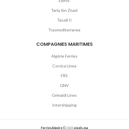
Elyros
Tariq Ibn Ziyad
Tassili II
Trasmediterranea
COMPAGNIES MARITIMES
Algérie Ferries
Corsica Linea
FRS
GNV
Grimaldi Lines
Intershipping
FerriesAlgeire
2021
pixels.ma