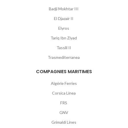
Badji Mokhtar III
El Djazair II
Elyros
Tariq Ibn Ziyad
Tassili II
Trasmediterranea
COMPAGNIES MARITIMES
Algérie Ferries
Corsica Linea
FRS
GNV
Grimaldi Lines