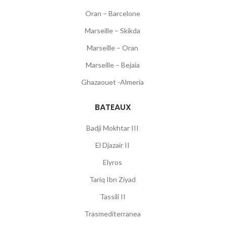
Oran – Barcelone
Marseille – Skikda
Marseille – Oran
Marseille – Bejaia
Ghazaouet -Almeria
BATEAUX
Badji Mokhtar III
El Djazair II
Elyros
Tariq Ibn Ziyad
Tassili II
Trasmediterranea