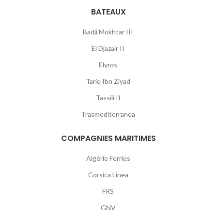
BATEAUX
Badji Mokhtar III
El Djazair II
Elyros
Tariq Ibn Ziyad
Tassili II
Trasmediterranea
COMPAGNIES MARITIMES
Algérie Ferries
Corsica Linea
FRS
GNV