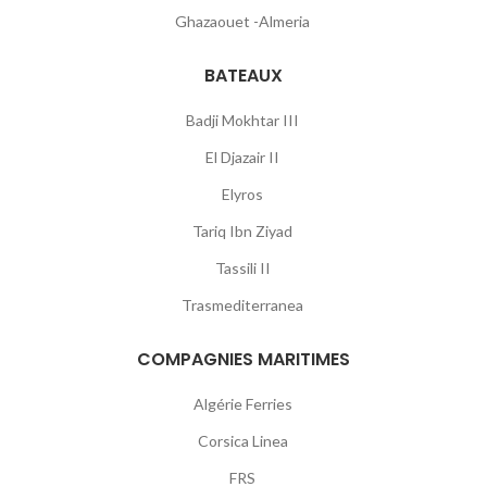
Ghazaouet -Almeria
BATEAUX
Badji Mokhtar III
El Djazair II
Elyros
Tariq Ibn Ziyad
Tassili II
Trasmediterranea
COMPAGNIES MARITIMES
Algérie Ferries
Corsica Linea
FRS