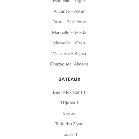
Marseille – Alger
Alicante – Alger
Oran – Barcelone
Marseille – Skikda
Marseille – Oran
Marseille – Bejaia
Ghazaouet -Almeria
BATEAUX
Badji Mokhtar III
El Djazair II
Elyros
Tariq Ibn Ziyad
Tassili II