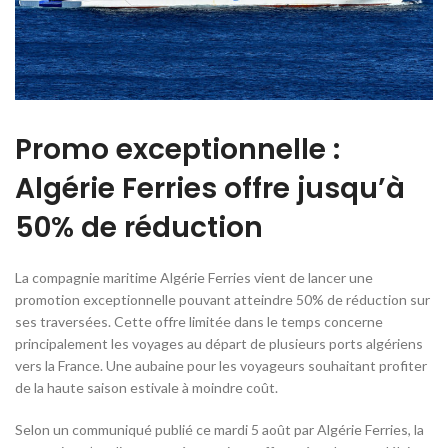
Promo exceptionnelle :
Algérie Ferries offre jusqu’à
50% de réduction
La compagnie maritime Algérie Ferries vient de lancer une
promotion exceptionnelle pouvant atteindre 50% de réduction sur
ses traversées. Cette offre limitée dans le temps concerne
principalement les voyages au départ de plusieurs ports algériens
vers la France. Une aubaine pour les voyageurs souhaitant profiter
de la haute saison estivale à moindre coût.
Selon un communiqué publié ce mardi 5 août par Algérie Ferries, la