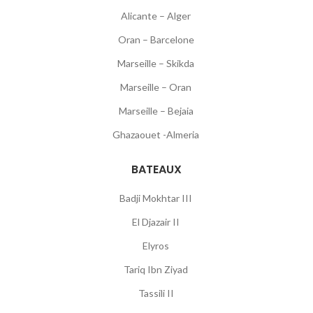
Alicante – Alger
Oran – Barcelone
Marseille – Skikda
Marseille – Oran
Marseille – Bejaia
Ghazaouet -Almeria
BATEAUX
Badji Mokhtar III
El Djazair II
Elyros
Tariq Ibn Ziyad
Tassili II