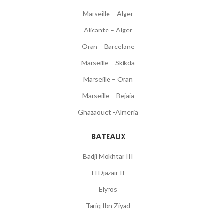
Marseille – Alger
Alicante – Alger
Oran – Barcelone
Marseille – Skikda
Marseille – Oran
Marseille – Bejaia
Ghazaouet -Almeria
BATEAUX
Badji Mokhtar III
El Djazair II
Elyros
Tariq Ibn Ziyad