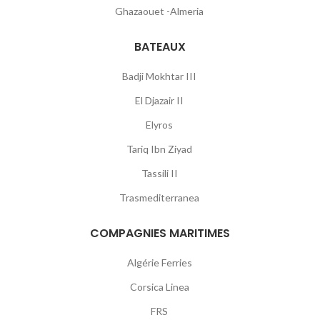
Ghazaouet -Almeria
BATEAUX
Badji Mokhtar III
El Djazair II
Elyros
Tariq Ibn Ziyad
Tassili II
Trasmediterranea
COMPAGNIES MARITIMES
Algérie Ferries
Corsica Linea
FRS