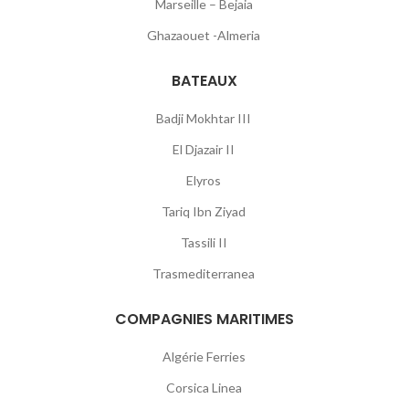
Marseille – Bejaia
Ghazaouet -Almeria
BATEAUX
Badji Mokhtar III
El Djazair II
Elyros
Tariq Ibn Ziyad
Tassili II
Trasmediterranea
COMPAGNIES MARITIMES
Algérie Ferries
Corsica Linea