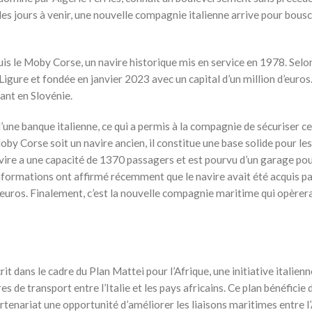
es jours à venir, une nouvelle compagnie italienne arrive pour bousc
s le Moby Corse, un navire historique mis en service en 1978. Selo
igure et fondée en janvier 2023 avec un capital d’un million d’euros.
dant en Slovénie.
’une banque italienne, ce qui a permis à la compagnie de sécuriser ce
oby Corse soit un navire ancien, il constitue une base solide pour les
avire a une capacité de 1370 passagers et est pourvu d’un garage po
informations ont affirmé récemment que le navire avait été acquis p
euros. Finalement, c’est la nouvelle compagnie maritime qui opèrer
t dans le cadre du Plan Mattei pour l’Afrique, une initiative italienn
s de transport entre l’Italie et les pays africains. Ce plan bénéficie 
rtenariat une opportunité d’améliorer les liaisons maritimes entre l’