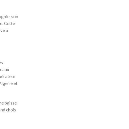
agnie, son
ie. Cette
ive à
és
veaux
opérateur
Algérie et
ne baisse
and choix