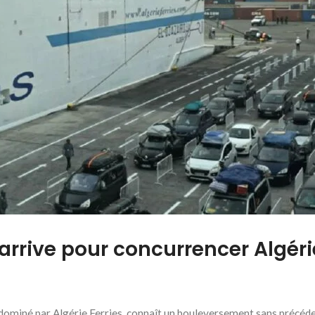
rrive pour concurrencer Algéri
ominé par Algérie Ferries, connaît un bouleversement sans précéde