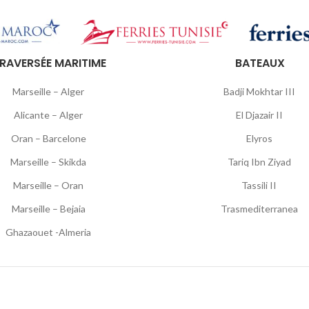
RAVERSÉE MARITIME
BATEAUX
Marseille – Alger
Badji Mokhtar III
Alicante – Alger
El Djazair II
Oran – Barcelone
Elyros
Marseille – Skikda
Tariq Ibn Ziyad
Marseille – Oran
Tassili II
Marseille – Bejaia
Trasmediterranea
Ghazaouet -Almeria