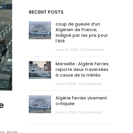
RECENT POSTS
coup de gueule d’un
Algérien de France,
indigné par les prix pour
l’été
mars 12, 2026
No Comments
Marseille : Algérie Ferries
reporte deux traversées
à cause de la météo
mars 4, 2026
No Comments
Algérie Ferries vivement
e
critiquée
mars 3, 2026
No Comments
nt. Après