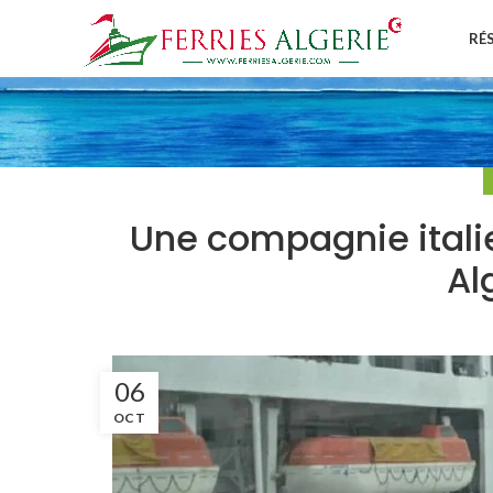
RÉ
Une compagnie itali
Al
06
OCT