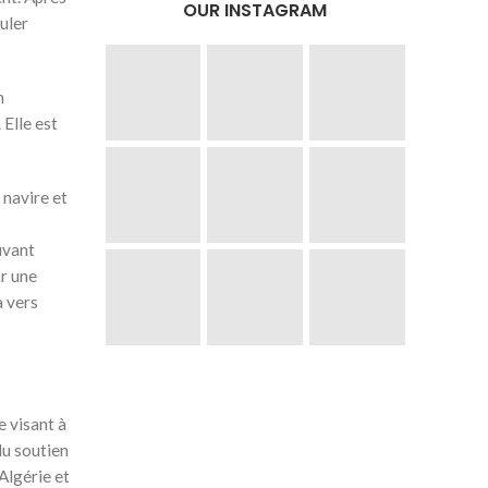
OUR INSTAGRAM
uler
n
 Elle est
 navire et
uvant
ar une
a vers
e visant à
du soutien
Algérie et