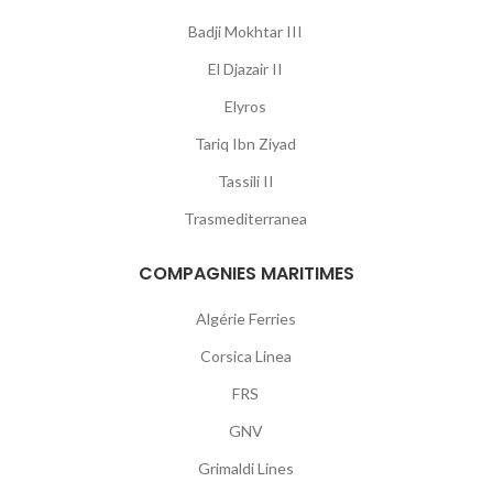
Badji Mokhtar III
El Djazair II
Elyros
Tariq Ibn Ziyad
Tassili II
Trasmediterranea
COMPAGNIES MARITIMES
Algérie Ferries
Corsica Linea
FRS
GNV
Grimaldi Lines