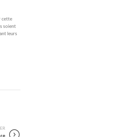
r cette
s soient
ant leurs
ER
bre