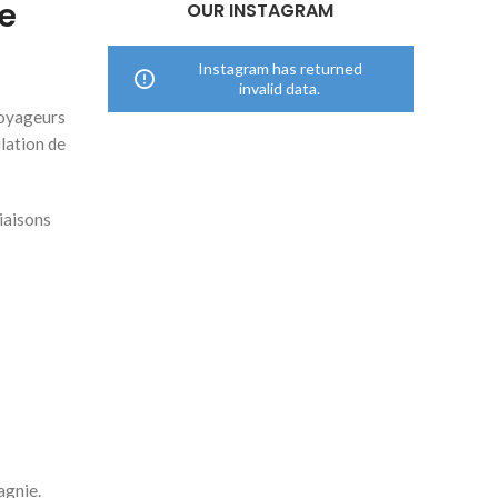
ie
OUR INSTAGRAM
Instagram has returned
invalid data.
voyageurs
ulation de
iaisons
agnie.