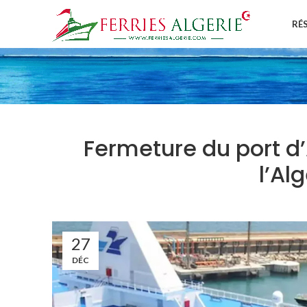
RÉ
Fermeture du port d’
l’Al
27
DÉC