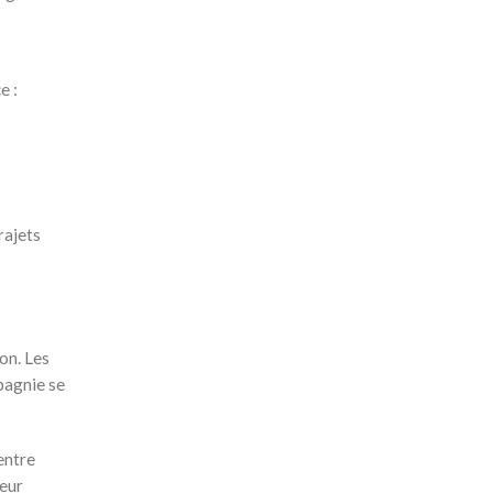
e :
rajets
on. Les
pagnie se
entre
leur