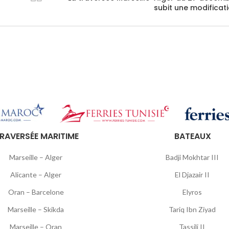
subit une modificat
RAVERSÉE MARITIME
BATEAUX
Marseille – Alger
Badji Mokhtar III
Alicante – Alger
El Djazair II
Oran – Barcelone
Elyros
Marseille – Skikda
Tariq Ibn Ziyad
Marseille – Oran
Tassili II