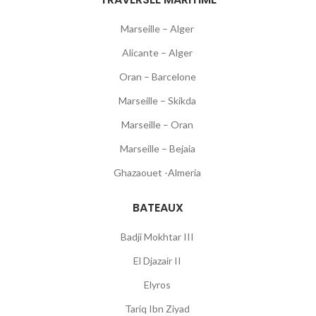
Marseille – Alger
Alicante – Alger
Oran – Barcelone
Marseille – Skikda
Marseille – Oran
Marseille – Bejaia
Ghazaouet -Almeria
BATEAUX
Badji Mokhtar III
El Djazair II
Elyros
Tariq Ibn Ziyad