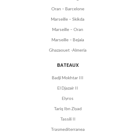
Oran – Barcelone
Marseille – Skikda
Marseille – Oran
Marseille – Bejaia
Ghazaouet -Almeria
BATEAUX
Badji Mokhtar III
El Djazair II
Elyros
Tariq Ibn Ziyad
Tassili II
Trasmediterranea