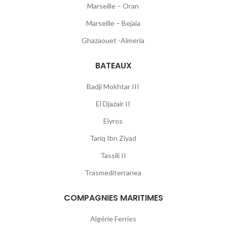
Marseille – Oran
Marseille – Bejaia
Ghazaouet -Almeria
BATEAUX
Badji Mokhtar III
El Djazair II
Elyros
Tariq Ibn Ziyad
Tassili II
Trasmediterranea
COMPAGNIES MARITIMES
Algérie Ferries