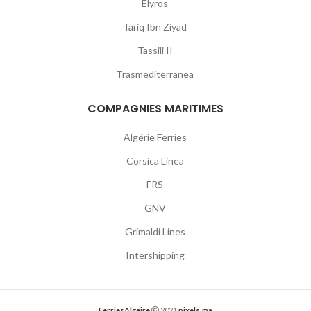
Elyros
Tariq Ibn Ziyad
Tassili II
Trasmediterranea
COMPAGNIES MARITIMES
Algérie Ferries
Corsica Linea
FRS
GNV
Grimaldi Lines
Intershipping
FerriesAlgeire
2021
pixels.ma