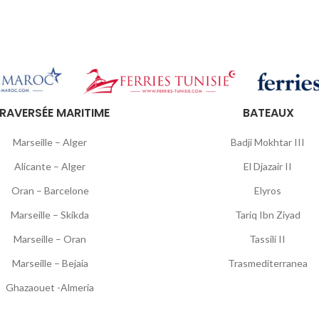
RAVERSÉE MARITIME
BATEAUX
Marseille – Alger
Badji Mokhtar III
Alicante – Alger
El Djazair II
Oran – Barcelone
Elyros
Marseille – Skikda
Tariq Ibn Ziyad
Marseille – Oran
Tassili II
Marseille – Bejaia
Trasmediterranea
Ghazaouet -Almeria