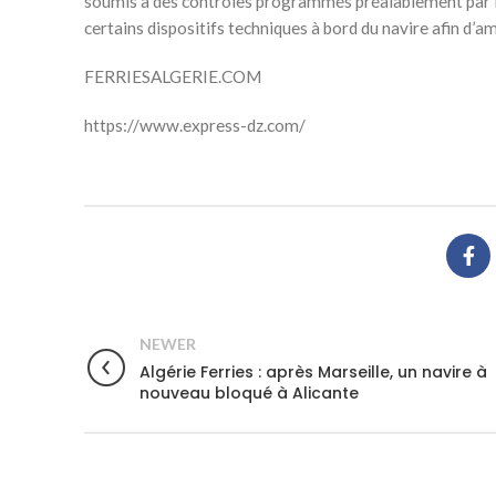
soumis à des contrôles programmés préalablement par l’a
certains dispositifs techniques à bord du navire afin d’a
FERRIESALGERIE.COM
https://www.express-dz.com/
NEWER
Algérie Ferries : après Marseille, un navire à
nouveau bloqué à Alicante