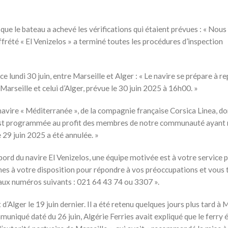
 le bateau a achevé les vérifications qui étaient prévues : « Nous
affrété « El Venizelos » a terminé toutes les procédures d’inspection
e lundi 30 juin, entre Marseille et Alger : « Le navire se prépare à r
Marseille et celui d’Alger, prévue le 30 juin 2025 à 16h00. »
vire « Méditerranée », de la compagnie française Corsica Linea, do
ée est programmée au profit des membres de notre communauté ayant 
 29 juin 2025 a été annulée. »
ord du navire El Venizelos, une équipe motivée est à votre service p
s à votre disposition pour répondre à vos préoccupations et vous 
 aux numéros suivants : 021 64 43 74 ou 3307 ».
 d’Alger le 19 juin dernier. Il a été retenu quelques jours plus tard à 
niqué daté du 26 juin, Algérie Ferries avait expliqué que le ferry é