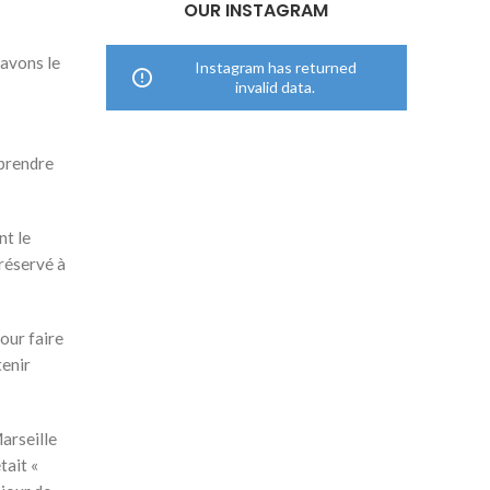
OUR INSTAGRAM
 avons le
Instagram has returned
invalid data.
eprendre
nt le
réservé à
our faire
tenir
Marseille
tait «