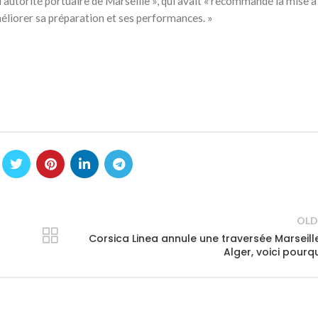
utorité portuaire de Marseille », qui avait « recommandé la mise à 
méliorer sa préparation et ses performances. »
OLD
Corsica Linea annule une traversée Marseill
Alger, voici pourq