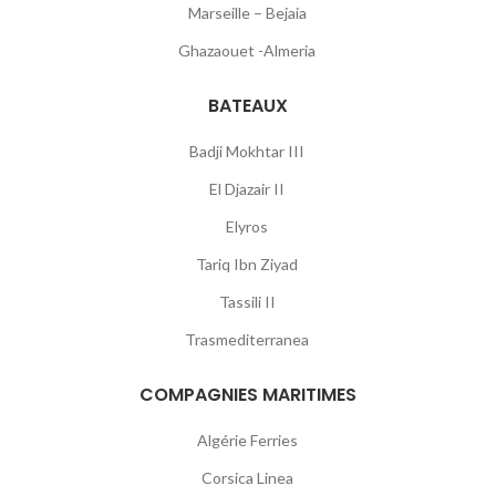
Marseille – Bejaia
Ghazaouet -Almeria
BATEAUX
Badji Mokhtar III
El Djazair II
Elyros
Tariq Ibn Ziyad
Tassili II
Trasmediterranea
COMPAGNIES MARITIMES
Algérie Ferries
Corsica Linea