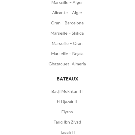
Marseille – Alger
Alicante – Alger
Oran – Barcelone
Marseille – Skikda
Marseille – Oran
Marseille – Bejaia
Ghazaouet -Almeria
BATEAUX
Badji Mokhtar III
El Djazair II
Elyros
Tariq Ibn Ziyad
Tassili II