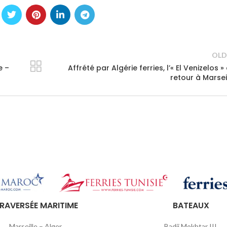
OLD
e –
Affrété par Algérie ferries, l’« El Venizelos »
retour à Marsei
RAVERSÉE MARITIME
BATEAUX
Marseille – Alger
Badji Mokhtar III