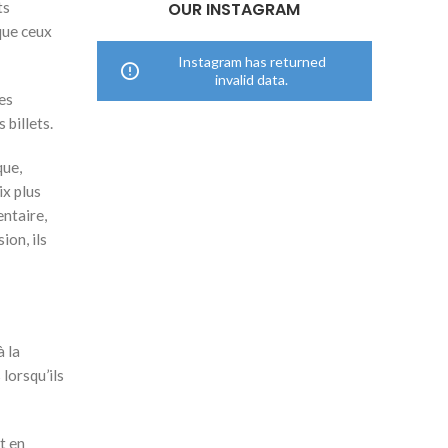
ts
OUR INSTAGRAM
 que ceux
Instagram has returned
invalid data.
es
 billets.
que,
ix plus
entaire,
ion, ils
à la
lorsqu’ils
t en