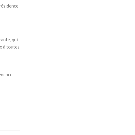
 résidence
cante, qui
ue à toutes
 encore