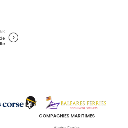
ER
 de
lle
COMPAGNIES MARITIMES
Algérie Ferries