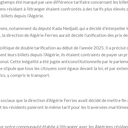
ongtemps été marqué par une différence tarifaire concernant les bille
ens résidant à l’étranger étaient confrontés à des tarifs plus élevés
billets depuis l’Algérie.
yens, notamment du député Kada Nedjadi, qui a décidé d’interpeller l
la direction de Algérie Ferries aurait décidé l’unification des prix des
tique de double tarification au début de l’année 2025. Il a précisé 
t leurs billets depuis l’Algérie, ils étaient contraints de payer un pr
ional. Cette inégalité a été jugée anticonstitutionnelle par le parlem
e stipule que tous les citoyens sont égaux devant la loi, et par extens
cs, y compris le transport.
ociaux que la direction d’Algérie Ferries avait décidé de mettre fin 
t les résidents paieront le même tarif pour les traversées maritimes 
our notre communauté établie à l’étranger avec les Algériens résidan