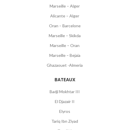
Marseille – Alger
Alicante – Alger
Oran – Barcelone
Marseille – Skikda
Marseille – Oran
Marseille – Bejaia
Ghazaouet -Almeria
BATEAUX
Badji Mokhtar III
El Djazair II
Elyros
Tariq Ibn Ziyad