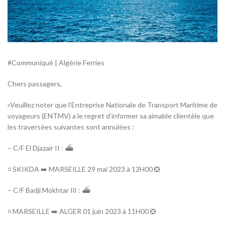
#Communiqué | Algérie Ferries
Chers passagers,
▫️Veuillez noter que l’Entreprise Nationale de Transport Maritime de
voyageurs (ENTMV) a le regret d’informer sa aimable clientèle que
les traversées suivantes sont annulées :
– C/F El Djazaïr II : ⛴️
◽ SKIKDA ➡️ MARSEILLE 29 mai 2023 à 12H00 ❎
– C/F Badji Mokhtar IlI : ⛴️
◽ MARSEILLE ➡️ ALGER 01 juin 2023 à 11H00 ❎