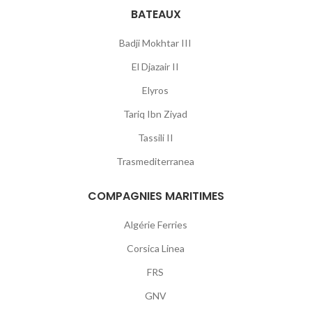
BATEAUX
Badji Mokhtar III
El Djazair II
Elyros
Tariq Ibn Ziyad
Tassili II
Trasmediterranea
COMPAGNIES MARITIMES
Algérie Ferries
Corsica Linea
FRS
GNV