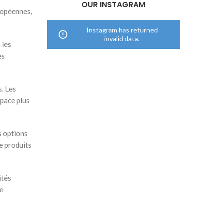
OUR INSTAGRAM
uropéennes,
Instagram has returned
invalid data.
 les
es
. Les
space plus
s options
e produits
ités
ge