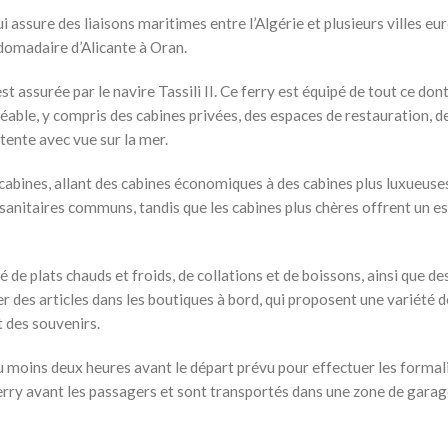
 assure des liaisons maritimes entre l’Algérie et plusieurs villes e
domadaire d’Alicante à Oran.
 assurée par le navire Tassili II. Ce ferry est équipé de tout ce dont
able, y compris des cabines privées, des espaces de restauration, d
tente avec vue sur la mer.
cabines, allant des cabines économiques à des cabines plus luxueuses
sanitaires communs, tandis que les cabines plus chères offrent un e
de plats chauds et froids, de collations et de boissons, ainsi que de
des articles dans les boutiques à bord, qui proposent une variété d
 des souvenirs.
u moins deux heures avant le départ prévu pour effectuer les formal
erry avant les passagers et sont transportés dans une zone de gara