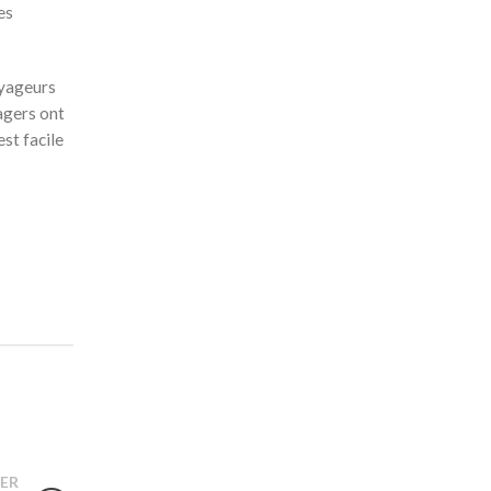
es
oyageurs
agers ont
est facile
ER