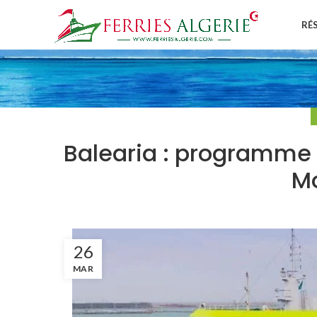
RÉ
Balearia : programme 
M
26
MAR