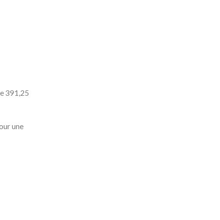
ûte 391,25
pour une