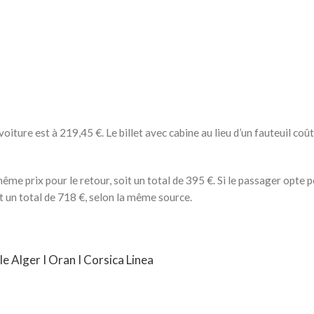
 voiture est à 219,45 €. Le billet avec cabine au lieu d’un fauteuil co
 même prix pour le retour, soit un total de 395 €. Si le passager opte 
oit un total de 718 €, selon la même source.
lle Alger I Oran I Corsica Linea