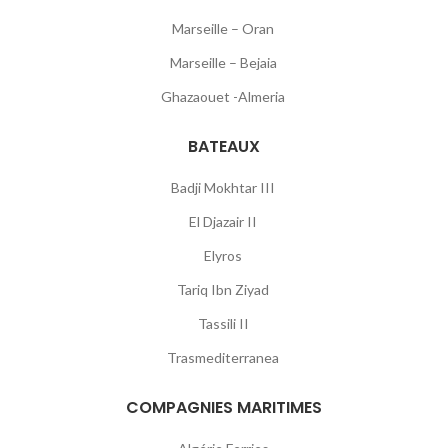
Marseille – Oran
Marseille – Bejaia
Ghazaouet -Almeria
BATEAUX
Badji Mokhtar III
El Djazair II
Elyros
Tariq Ibn Ziyad
Tassili II
Trasmediterranea
COMPAGNIES MARITIMES