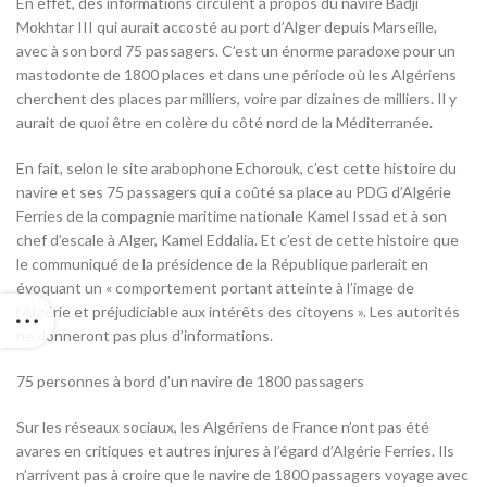
En effet, des informations circulent à propos du navire Badji
Mokhtar III qui aurait accosté au port d’Alger depuis Marseille,
avec à son bord 75 passagers. C’est un énorme paradoxe pour un
mastodonte de 1800 places et dans une période où les Algériens
cherchent des places par milliers, voire par dizaines de milliers. Il y
aurait de quoi être en colère du côté nord de la Méditerranée.
En fait, selon le site arabophone Echorouk, c’est cette histoire du
navire et ses 75 passagers qui a coûté sa place au PDG d’Algérie
Ferries de la compagnie maritime nationale Kamel Issad et à son
chef d’escale à Alger, Kamel Eddalia. Et c’est de cette histoire que
le communiqué de la présidence de la République parlerait en
évoquant un « comportement portant atteinte à l’image de
l’Algérie et préjudiciable aux intérêts des citoyens ». Les autorités
ne donneront pas plus d’informations.
75 personnes à bord d’un navire de 1800 passagers
Sur les réseaux sociaux, les Algériens de France n’ont pas été
avares en critiques et autres injures à l’égard d’Algérie Ferries. Ils
n’arrivent pas à croire que le navire de 1800 passagers voyage avec