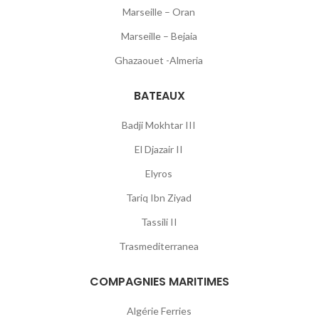
Marseille – Oran
Marseille – Bejaia
Ghazaouet -Almeria
BATEAUX
Badji Mokhtar III
El Djazair II
Elyros
Tariq Ibn Ziyad
Tassili II
Trasmediterranea
COMPAGNIES MARITIMES
Algérie Ferries