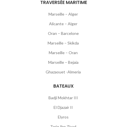
TRAVERSÉE MARITIME
Marseille – Alger
Alicante – Alger
Oran – Barcelone
Marseille – Skikda
Marseille – Oran
Marseille – Bejaia
Ghazaouet -Almeria
BATEAUX
Badji Mokhtar III
El Djazair II
Elyros
Tariq Ibn Ziyad