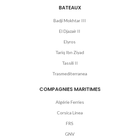
BATEAUX
Badji Mokhtar III
El Djazair II
Elyros
Tariq Ibn Ziyad
Tassili II
Trasmediterranea
COMPAGNIES MARITIMES
Algérie Ferries
Corsica Linea
FRS
GNV