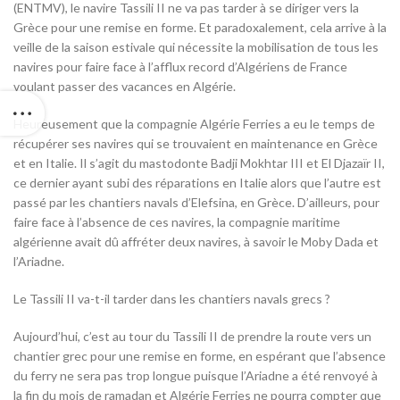
(ENTMV), le navire Tassili II ne va pas tarder à se diriger vers la
Grèce pour une remise en forme. Et paradoxalement, cela arrive à la
veille de la saison estivale qui nécessite la mobilisation de tous les
navires pour faire face à l’afflux record d’Algériens de France
voulant passer des vacances en Algérie.
Heureusement que la compagnie Algérie Ferries a eu le temps de
récupérer ses navires qui se trouvaient en maintenance en Grèce
et en Italie. Il s’agit du mastodonte Badji Mokhtar III et El Djazaïr II,
ce dernier ayant subi des réparations en Italie alors que l’autre est
passé par les chantiers navals d’Elefsina, en Grèce. D’ailleurs, pour
faire face à l’absence de ces navires, la compagnie maritime
algérienne avait dû affréter deux navires, à savoir le Moby Dada et
l’Ariadne.
Le Tassili II va-t-il tarder dans les chantiers navals grecs ?
Aujourd’hui, c’est au tour du Tassili II de prendre la route vers un
chantier grec pour une remise en forme, en espérant que l’absence
du ferry ne sera pas trop longue puisque l’Ariadne a été renvoyé à
la fin du mois de ramadan et Algérie Ferries ne pourra compter que