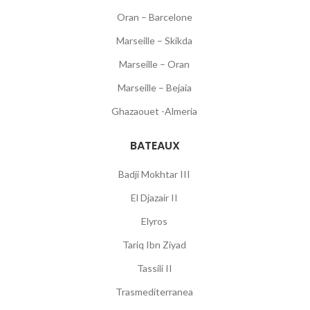
Oran – Barcelone
Marseille – Skikda
Marseille – Oran
Marseille – Bejaia
Ghazaouet -Almeria
BATEAUX
Badji Mokhtar III
El Djazair II
Elyros
Tariq Ibn Ziyad
Tassili II
Trasmediterranea