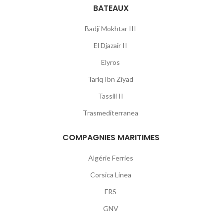
BATEAUX
Badji Mokhtar III
El Djazair II
Elyros
Tariq Ibn Ziyad
Tassili II
Trasmediterranea
COMPAGNIES MARITIMES
Algérie Ferries
Corsica Linea
FRS
GNV