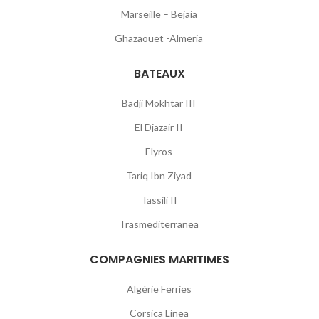
Marseille – Bejaia
Ghazaouet -Almeria
BATEAUX
Badji Mokhtar III
El Djazair II
Elyros
Tariq Ibn Ziyad
Tassili II
Trasmediterranea
COMPAGNIES MARITIMES
Algérie Ferries
Corsica Linea