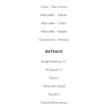
Oran – Barcelone
Marseille – Skikda
Marseille – Oran
Marseille – Bejaia
Ghazaouet -Almeria
BATEAUX
Badji Mokhtar III
El Djazair II
Elyros
Tariq Ibn Ziyad
Tassili II
Trasmediterranea