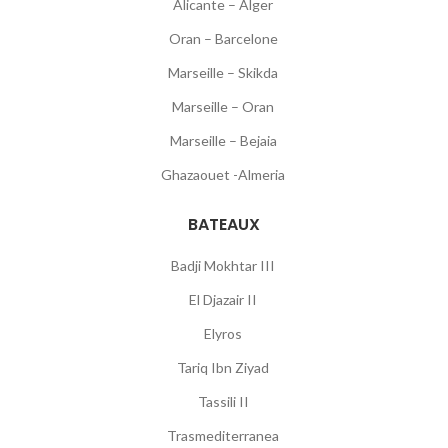
Alicante – Alger
Oran – Barcelone
Marseille – Skikda
Marseille – Oran
Marseille – Bejaia
Ghazaouet -Almeria
BATEAUX
Badji Mokhtar III
El Djazair II
Elyros
Tariq Ibn Ziyad
Tassili II
Trasmediterranea